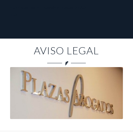
<p>​<span id=»__caret»>_</span></p>
<p>
AVISO LEGAL